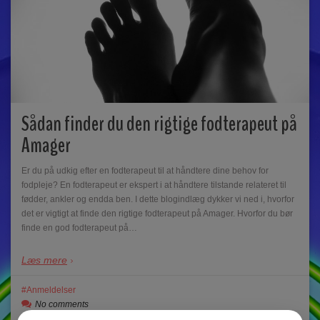
Sådan finder du den rigtige fodterapeut på
Amager
Er du på udkig efter en fodterapeut til at håndtere dine behov for
fodpleje? En fodterapeut er ekspert i at håndtere tilstande relateret til
fødder, ankler og endda ben. I dette blogindlæg dykker vi ned i, hvorfor
det er vigtigt at finde den rigtige fodterapeut på Amager. Hvorfor du bør
finde en god fodterapeut på…
Læs mere
Anmeldelser
No comments
Helle Nielsen