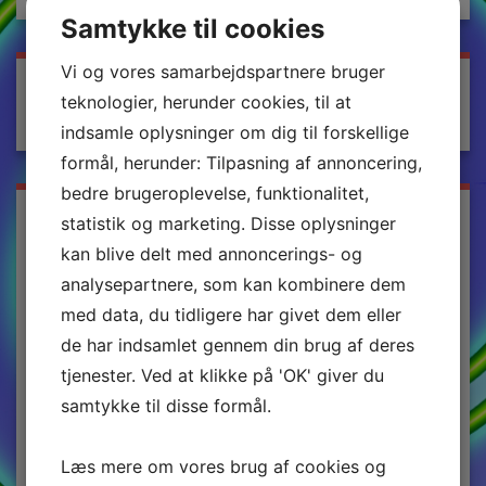
Samtykke til cookies
Vi og vores samarbejdspartnere bruger
Search
teknologier, herunder cookies, til at
indsamle oplysninger om dig til forskellige
formål, herunder: Tilpasning af annoncering,
bedre brugeroplevelse, funktionalitet,
Archives
statistik og marketing. Disse oplysninger
kan blive delt med annoncerings- og
maj 2026
analysepartnere, som kan kombinere dem
februar 2026
med data, du tidligere har givet dem eller
januar 2026
de har indsamlet gennem din brug af deres
december 2025
tjenester. Ved at klikke på 'OK' giver du
oktober 2025
samtykke til disse formål.
august 2025
april 2025
Læs mere om vores brug af cookies og