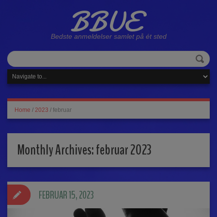
BBUE
Bedste anmeldelser samlet på ét sted
Home
/
2023
/
februar
Monthly Archives:
februar 2023
FEBRUAR 15, 2023