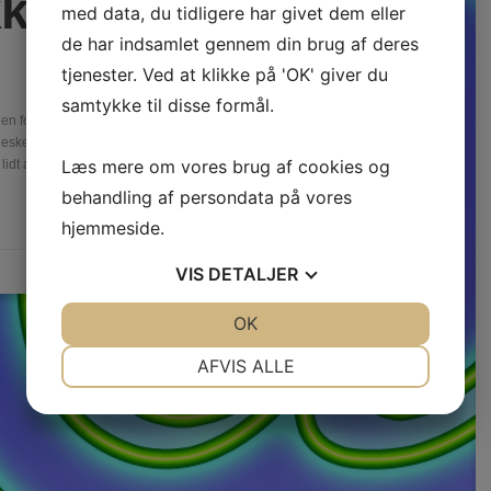
kke bare
med data, du tidligere har givet dem eller
de har indsamlet gennem din brug af deres
tjenester. Ved at klikke på 'OK' giver du
samtykke til disse formål.
en for dyrefoder, for, som overskriften kundgør, er dyrefoder ikke
ker have en sund og varieret kost, som blandt andet består af
Læs mere om vores brug af cookies og
 lidt af en…
behandling af persondata på vores
hjemmeside.
VIS
DETALJER
Artikler
JA
NEJ
OK
JA
NEJ
NØDVENDIGE
PRÆFERENCER
AFVIS ALLE
JA
NEJ
JA
NEJ
MARKETING
STATISTIK