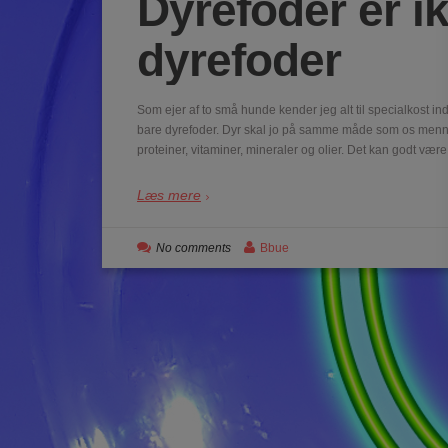
Dyrefoder er i
dyrefoder
Som ejer af to små hunde kender jeg alt til specialkost ind
bare dyrefoder. Dyr skal jo på samme måde som os mennes
proteiner, vitaminer, mineraler og olier. Det kan godt være
Læs mere
No comments
Bbue