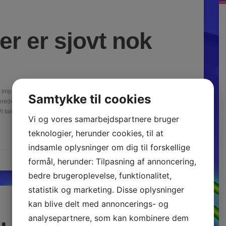
er er sjovt nok
ed implantat, kunne med fordel tage en tur med i Magasins
Samtykke til cookies
trerede kvinder i alle aldre, som bryder deres hoveder med ét enkelt
Vi taler her om brystmål og…
Vi og vores samarbejdspartnere bruger
teknologier, herunder cookies, til at
indsamle oplysninger om dig til forskellige
formål, herunder: Tilpasning af annoncering,
Anmeldelser
bedre brugeroplevelse, funktionalitet,
statistik og marketing. Disse oplysninger
kan blive delt med annoncerings- og
analysepartnere, som kan kombinere dem