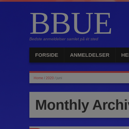
BBUE
Bedste anmeldelser samlet på ét sted
FORSIDE
ANMELDELSER
HE
Home
/
2020
/
juni
Monthly Arch