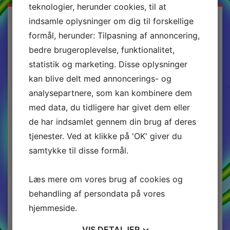
teknologier, herunder cookies, til at
Archives
indsamle oplysninger om dig til forskellige
formål, herunder: Tilpasning af annoncering,
maj 2026
bedre brugeroplevelse, funktionalitet,
februar 2026
statistik og marketing. Disse oplysninger
januar 2026
kan blive delt med annoncerings- og
december 2025
analysepartnere, som kan kombinere dem
oktober 2025
med data, du tidligere har givet dem eller
august 2025
de har indsamlet gennem din brug af deres
april 2025
tjenester. Ved at klikke på 'OK' giver du
februar 2025
samtykke til disse formål.
september 2024
Læs mere om vores brug af cookies og
maj 2024
behandling af persondata på vores
januar 2024
hjemmeside.
november 2023
oktober 2023
VIS
DETALJER