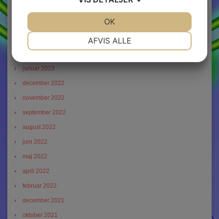
september 2023
JA
NEJ
OK
JA
NEJ
juni 2023
NØDVENDIGE
PRÆFERENCER
AFVIS ALLE
marts 2023
februar 2023
JA
NEJ
JA
NEJ
januar 2023
MARKETING
STATISTIK
december 2022
november 2022
september 2022
august 2022
juni 2022
maj 2022
april 2022
februar 2022
december 2021
oktober 2021