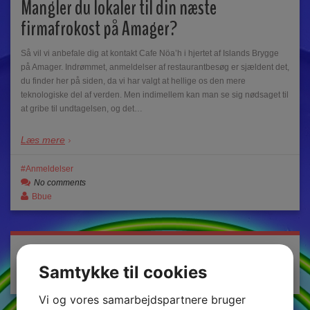
Mangler du lokaler til din næste
firmafrokost på Amager?
Så vil vi anbefale dig at kontakt Cafe Nöa’h i hjertet af Islands Brygge
på Amager. Indrømmet, anmeldelser af restaurantbesøg er sjældent det,
du finder her på siden, da vi har valgt at hellige os den mere
teknologiske del af verden. Men indimellem kan man se sig nødsaget til
at gribe til undtagelsen, og det…
Læs mere
Anmeldelser
No comments
Bbue
Search
Samtykke til cookies
Vi og vores samarbejdspartnere bruger