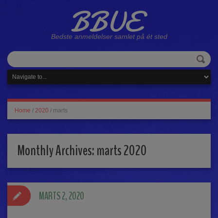
BBUE
Bedste anmeldelser samlet på ét sted
Home
/
2020
/
marts
Monthly Archives:
marts 2020
MARTS 2, 2020