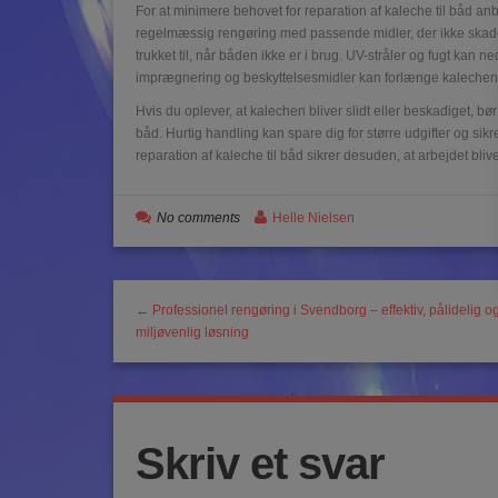
For at minimere behovet for reparation af kaleche til båd an
regelmæssig rengøring med passende midler, der ikke skade
trukket til, når båden ikke er i brug. UV-stråler og fugt ka
imprægnering og beskyttelsesmidler kan forlænge kalechens 
Hvis du oplever, at kalechen bliver slidt eller beskadiget, bø
båd. Hurtig handling kan spare dig for større udgifter og sik
reparation af kaleche til båd sikrer desuden, at arbejdet bli
No comments
Helle Nielsen
← Professionel rengøring i Svendborg – effektiv, pålidelig o
miljøvenlig løsning
Skriv et svar