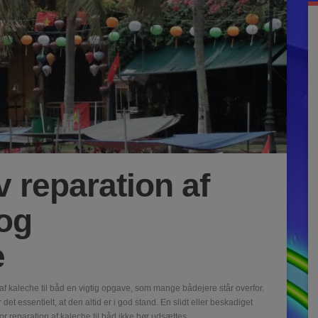
iv reparation af
 og
e
 af kaleche til båd en vigtig opgave, som mange bådejere står overfor.
et essentielt, at den altid er i god stand. En slidt eller beskadiget
or reparation af kaleche til båd ikke bør udsættes.