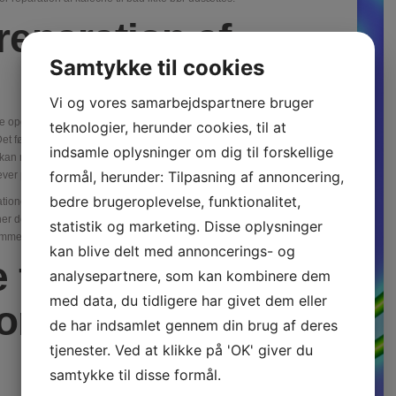
reparation af
Samtykke til cookies
Vi og vores samarbejdspartnere bruger
e opgaver, alt efter hvilken type skade der er. Det kan være alt fra små
teknologier, herunder cookies, til at
et første skridt i reparation af kaleche til båd er altid en grundig
indsamle oplysninger om dig til forskellige
kan man vælge den rette metode til reparation. Mindre revner kan ofte
formål, herunder: Tilpasning af annoncering,
ver professionel hjælp.
bedre brugeroplevelse, funktionalitet,
ationen udføres. De fleste kalecher er lavet af kraftigt vandafvisende
cher det oprindelige stof for at sikre holdbarhed og vandtæthed. Ved
statistik og marketing. Disse oplysninger
sømmene forbliver tætte, da det ellers kan føre til vandindtrængen.
kan blive delt med annoncerings- og
 for at undgå
analysepartnere, som kan kombinere dem
med data, du tidligere har givet dem eller
n af kaleche til
de har indsamlet gennem din brug af deres
tjenester. Ved at klikke på 'OK' giver du
samtykke til disse formål.