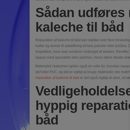
Sådan udføres 
kaleche til båd
Reparation af kaleche til båd kan dække over flere forskellig
huller og revner til udskiftning af hele paneler eller lynlåse. D
inspektion, hvor man vurderer omfanget af skaden. Derefter 
lappes med speciallim eller patches, mens større skader kræ
Materialet i kalechen spiller også en rolle for, hvordan repar
stof eller PVC, og det er vigtigt at bruge materialer, der mat
reparation af kaleche til båd
er det også vigtigt at sikre, at 
Vedligeholdelse
hyppig reparatio
båd