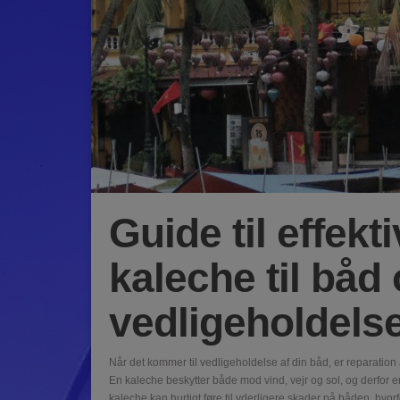
Guide til effekt
kaleche til båd
vedligeholdels
Når det kommer til vedligeholdelse af din båd, er reparation
En kaleche beskytter både mod vind, vejr og sol, og derfor er d
kaleche kan hurtigt føre til yderligere skader på båden, hvorf