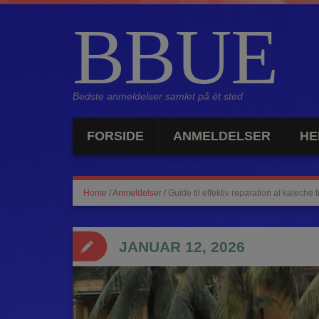
BBUE
Bedste anmeldelser samlet på ét sted
FORSIDE
ANMELDELSER
HE
Home
/
Anmeldelser
/
Guide til effektiv reparation af kaleche
JANUAR 12, 2026