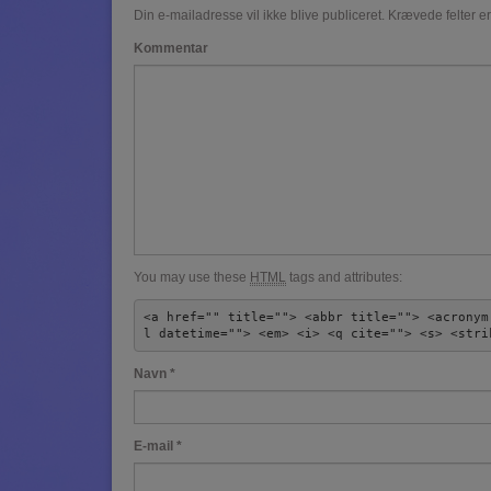
Din e-mailadresse vil ikke blive publiceret.
Krævede felter e
Kommentar
You may use these
HTML
tags and attributes:
<a href="" title=""> <abbr title=""> <acronym
l datetime=""> <em> <i> <q cite=""> <s> <stri
Navn
*
E-mail
*