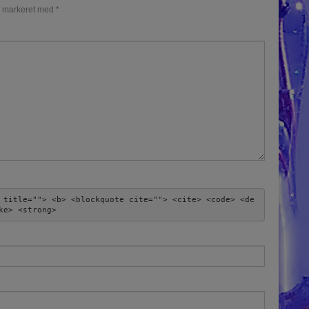
r markeret med
*
 title=""> <b> <blockquote cite=""> <cite> <code> <de
ke> <strong> 